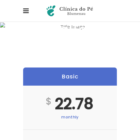
Pricing Tables
Basic
22.78
$
monthly