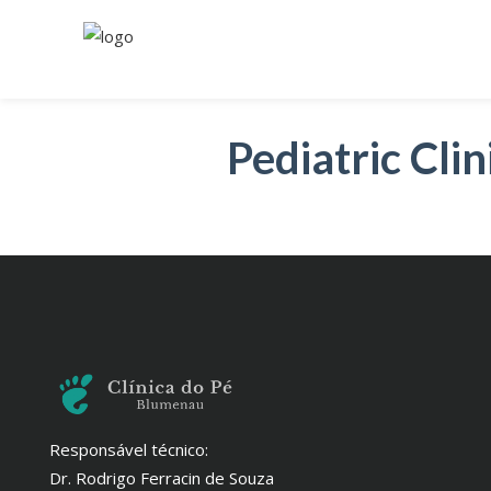
Pediatric Clin
Responsável técnico:
Dr. Rodrigo Ferracin de Souza